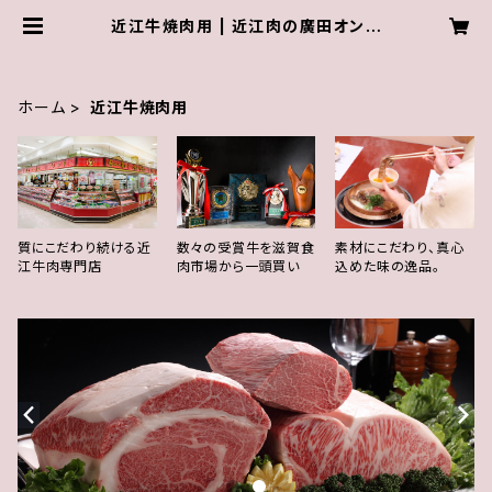
近江牛焼肉用 | 近江肉の廣田オンラ
インショップ
ホーム
近江牛焼肉用
質にこだわり続ける近
数々の受賞牛を滋賀食
素材にこだわり、真心
江牛肉専門店
肉市場から一頭買い
込めた味の逸品。