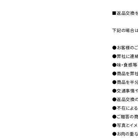
■返品交換
下記の場合は
●お客様の
●弊社に連
●味・食感等
●商品を弊
●商品を半
●交通事情
●返品交換
●不在によ
●ご贈答の
●写真とイ
●お肉の重