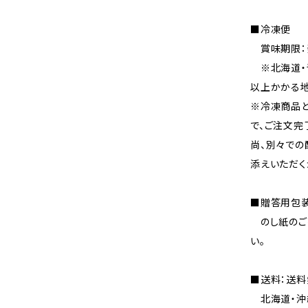
■冷凍便
賞味期限：
※北海道・
以上かかる地
※冷凍商品
で、ご注文完
尚、別々で
添えいただく
■贈答用包装
のし紙のご指
い。
■送料：送料
北海道・沖縄