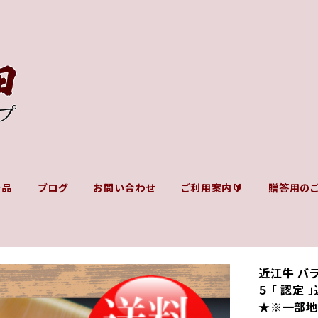
景品
ブログ
お問い合わせ
ご利用案内🔰
贈答用の
近江牛 バラ 
５ 「 認定
★※一部地