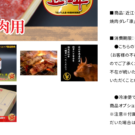
■商品：近江
焼肉ダレ「凛
■消費期限：
●こちらの
（お客様の不
のでご了承く
不在が続いた
いただくこと
●冷凍便で
商品オプショ
※注意※付
だいた場合は