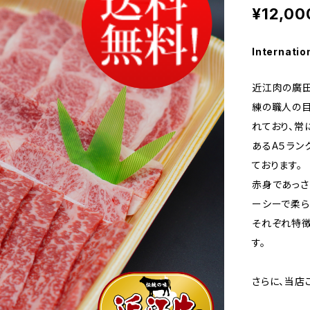
¥12,00
Internatio
近江肉の廣
練の職人の
れており、常
あるA５ラン
ております。
赤身であっさ
ーシーで柔ら
それぞれ特徴
す。
さらに、当店