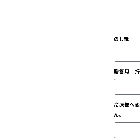
のし紙
贈答用 折
冷凍便へ変
ん。