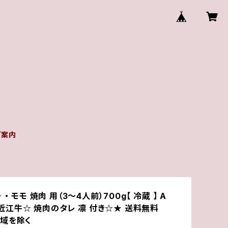
ご案内
・ モモ 焼肉 用（3～4人前）700g【 冷蔵 】 A
 」近江牛☆ 焼肉のタレ 凛 付き☆★ 送料無料
域を除く