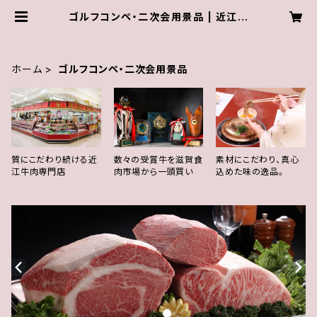
ゴルフコンペ・二次会用景品 | 近江肉
の廣田オンラインショップ
ホーム
ゴルフコンペ・二次会用景品
質にこだわり続ける近
数々の受賞牛を滋賀食
素材にこだわり、真心
江牛肉専門店
肉市場から一頭買い
込めた味の逸品。