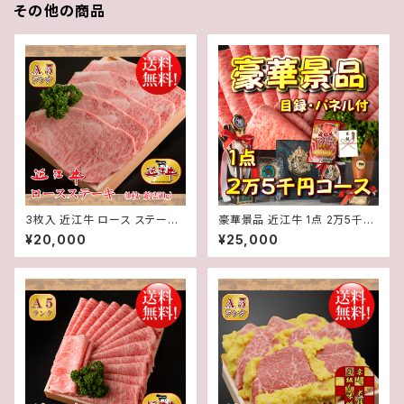
その他の商品
3枚入 近江牛 ロース ステーキ
豪華景品 近江牛 1点 2万5千円
(1枚約250g) 3枚 計約750g【
コース 目録・パネル付き ゴルフ
¥20,000
¥25,000
冷蔵 】 A５ 「 認定 」近江牛 ★
コンペ 二次会 イベント
送料無料 ★※一部地域を除く