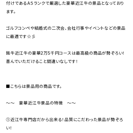
付けであるA５ランクで厳選した豪華近江牛の景品となっており
ます。
ゴルフコンペや結婚式の二次会、会社行事やイベントなどの景品
に最適です☆彡
銘牛近江牛の豪華2万5千円コースは最高級の商品が勢ぞろい！
喜んでいただけること間違いなしです！
■こちらは景品用の商品です。
～～ 豪華近江牛景品の特徴 ～～
①近江牛専門店だから出来る！品質にこだわった景品が勢ぞろ
い！