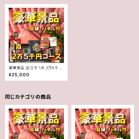
豪華景品 近江牛 1点 2万5千円
コース 目録・パネル付き ゴルフ
¥25,000
コンペ 二次会 イベント
同じカテゴリの商品