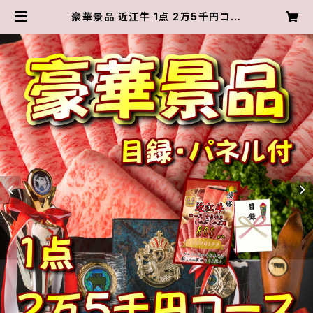
豪華景品 近江牛 1点 2万5千円コー
ス 目録・パネル付き ゴルフコンペ 二
次会 イベント | 近江肉の廣田オンラ
インショップ