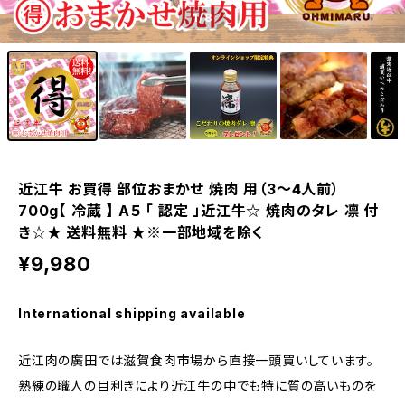
1
/8
近江牛 お買得 部位おまかせ 焼肉 用（3～4人前）
700g【 冷蔵 】 A５ 「 認定 」近江牛☆ 焼肉のタレ 凛 付
き☆★ 送料無料 ★※一部地域を除く
¥9,980
International shipping available
近江肉の廣田では滋賀食肉市場から直接一頭買いしています。
熟練の職人の目利きにより近江牛の中でも特に質の高いものを