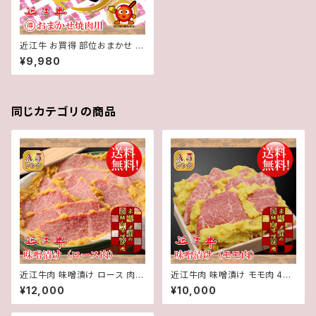
近江牛 お買得 部位おまかせ 焼
肉 用（3～4人前）700g【 冷蔵
¥9,980
】 A５ 「 認定 」近江牛☆ 焼肉の
タレ 凛 付き☆★ 送料無料 ★※
一部地域を除く
同じカテゴリの商品
近江牛肉 味噌漬け ロース 肉 4
近江牛肉 味噌漬け モモ肉 400
00g入り【 冷蔵 】 A５ 「 認定 」
g入り【 冷蔵 】 A５ 「 認定 」近江
¥12,000
¥10,000
近江牛★ 送料無料 ★※一部地
牛★ 送料無料 ★※一部地域を
域を除く
除く