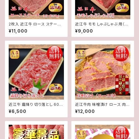
2枚入 近江牛 ロース ステーキ
近江牛 モモ しゃぶしゃぶ 用（2
(1枚約170g) 2枚 計約340g【
～3人前）500g【 冷蔵 】 A５ 「
¥11,000
¥9,000
冷蔵 】 A５ 「 認定 」近江牛 ★
認定 」近江牛☆選べるしゃぶし
送料無料 ★※一部地域を除く
ゃぶのタレ付き☆★ 送料無料
★※一部地域を除く
近江牛 霜降り 切り落とし 600
近江牛肉 味噌漬け ロース 肉 4
g【 冷蔵 】 A５ 「 認定 」近江牛
00g入り【 冷蔵 】 A５ 「 認定 」
¥6,500
¥12,000
★ 送料無料 ★※一部地域を除
近江牛★ 送料無料 ★※一部地
く
域を除く