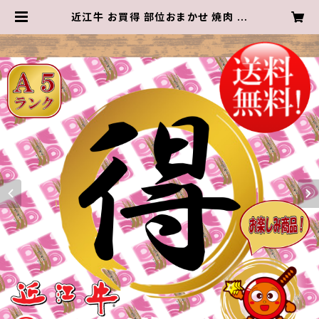
近江牛 お買得 部位おまかせ 焼肉 用
（3～4人前）700g【 冷蔵 】 A５ 「 認
定 」近江牛☆ 焼肉のタレ 凛 付き☆★
送料無料 ★※一部地域を除く | 近江
肉の廣田オンラインショップ