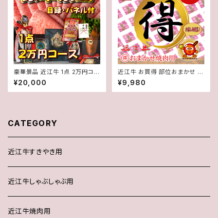
豪華景品 近江牛 1点 2万円コー
近江牛 お買得 部位おまかせ 焼
ス 目録・パネル付き ゴルフコン
肉 用（3～4人前）700g【 冷蔵
¥20,000
¥9,980
ペ 二次会 イベント
】 A５ 「 認定 」近江牛☆ 焼肉の
タレ 凛 付き☆★ 送料無料 ★※
一部地域を除く
CATEGORY
近江牛すきやき用
近江牛しゃぶしゃぶ用
近江牛焼肉用