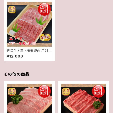
近江牛 バラ ・ モモ 焼肉 用（3～
4人前）700g【 冷蔵 】 A５ 「 認
¥12,000
定 」近江牛☆ 焼肉のタレ 凛 付
き☆★ 送料無料 ★※一部地域
を除く
その他の商品