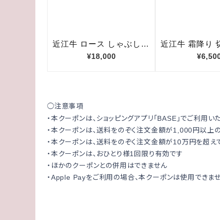
注意事項
◯
・本クーポンは、ショッピングアプリ「
」でご利用い
BASE
・本クーポンは、送料をのぞく注文金額が
円以上
1,000
・本クーポンは、送料をのぞく注文金額が
万円を超え
10
・本クーポンは、おひとり様
回限り有効です
1
・ほかのクーポンとの併用はできません
・
をご利用の場合、本クーポンは使用できま
Apple Pay