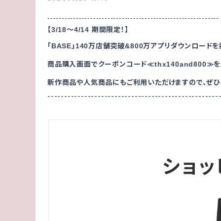
------------------------------------------------------------
【
～
期間限定！】
3/18
4/14
「
」
万店舗突破
万アプリダウンロードを
BASE
140
&800
商品購入画面でクーポンコード
を
thx140and800
≪
≫
新作商品や人気商品にもご利用いただけますので、ぜひ
---------------------------------------------------