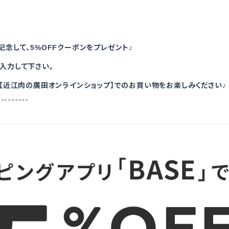
記念して、
クーポンをプレゼント
5%OFF
♪
入力して下さい。
【近江肉の廣田オンラインショップ
】でのお買い物をお楽しみください
♪
---------