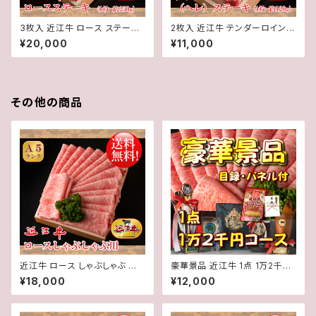
3枚入 近江牛 ロース ステーキ
2枚入 近江牛 テンダーロイン (
(1枚約250g) 3枚 計約750g【
ヘレ ) ステーキ (1枚約120g) 2
¥20,000
¥11,000
冷蔵 】 A５ 「 認定 」近江牛 ★
枚 計約240g【 冷蔵 】 A５ 「 認
送料無料 ★※一部地域を除く
定 」近江牛 ★ 送料無料 ★※一
部地域を除く
その他の商品
近江牛 ロース しゃぶしゃぶ 用
豪華景品 近江牛 1点 1万2千円
（3～4人前）600g【 冷蔵 】 A５
コース 目録・パネル付き ゴルフ
¥18,000
¥12,000
「 認定 」近江牛☆選べるしゃぶ
コンペ 二次会 イベント
しゃぶのタレ付き☆★ 送料無料
★※一部地域を除く