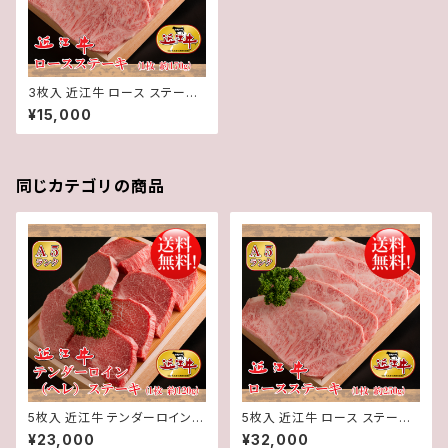
3枚入 近江牛 ロース ステーキ
(1枚約170g) 3枚 計約510g【
¥15,000
冷蔵 】 A５ 「 認定 」近江牛 ★
送料無料 ★※一部地域を除く
同じカテゴリの商品
5枚入 近江牛 テンダーロイン (
5枚入 近江牛 ロース ステーキ
ヘレ ) ステーキ (1枚約120g) 5
(1枚約250g) 5枚 計約1250g【
¥23,000
¥32,000
枚 計約600g【 冷蔵 】 A５ 「 認
冷蔵 】 A５ 「 認定 」近江牛 ★