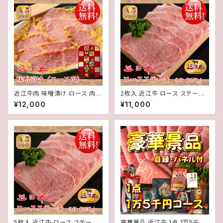
近江牛肉 味噌漬け ロース 肉 4
2枚入 近江牛 ロース ステーキ
00g入り【 冷蔵 】 A５ 「 認定 」
(1枚約170g) 2枚 計約340g【
¥12,000
¥11,000
近江牛★ 送料無料 ★※一部地
冷蔵 】 A５ 「 認定 」近江牛 ★
域を除く
送料無料 ★※一部地域を除く
5枚入 近江牛 ロース ステーキ
豪華景品 近江牛 1点 1万5千円