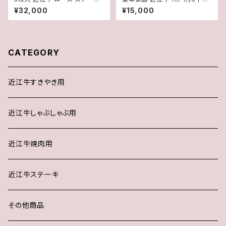
(1枚約250g) 5枚 計約1250g【
コース 目録・パネル付き ゴルフ
¥32,000
¥15,000
冷蔵 】 A５ 「 認定 」近江牛 ★
コンペ 二次会 イベント
送料無料 ★※一部地域を除く
CATEGORY
近江牛すきやき用
近江牛しゃぶしゃぶ用
近江牛焼肉用
近江牛ステーキ
その他商品