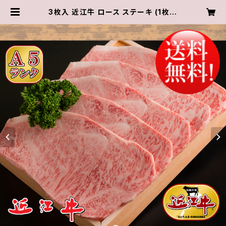
3枚入 近江牛 ロース ステーキ (1枚約
170g) 3枚 計約510g【 冷蔵 】 A５ 「
認定 」近江牛 ★ 送料無料 ★※一部
地域を除く | 近江肉の廣田オンライン
ショップ