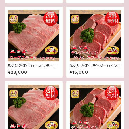
定 」近江牛 ★ 送料無料 ★※一
送料無料 ★※一部地域を除く
部地域を除く
5枚入 近江牛 ロース ステーキ
3枚入 近江牛 テンダーロイン (
(1枚約170g) 5枚 計約850g【
ヘレ ) ステーキ (1枚約120g) 3
¥23,000
¥15,000
冷蔵 】 A５ 「 認定 」近江牛 ★
枚 計約360g【 冷蔵 】 A５ 「 認
送料無料 ★※一部地域を除く
定 」近江牛 ★ 送料無料 ★※一
部地域を除く