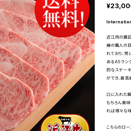
¥23,00
Internatio
近江肉の廣
練の職人の
れており、常
あるA５ラン
的なステーキ
ができ、最高
口に入れた瞬
もちろん美味
れば様々な味
こちらのロー