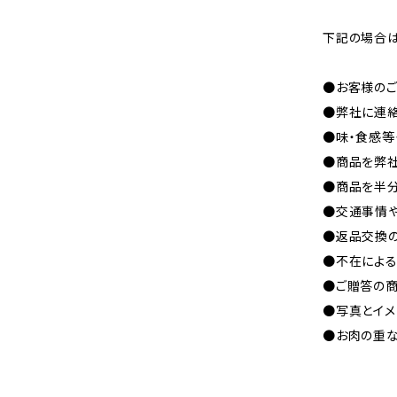
下記の場合は
●お客様の
●弊社に連
●味・食感等
●商品を弊
●商品を半
●交通事情
●返品交換
●不在によ
●ご贈答の
●写真とイ
●お肉の重