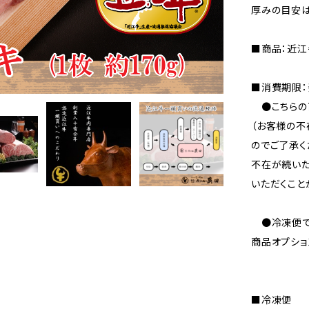
厚みの目安は
■商品：近江
■消費期限：
●こちらの
（お客様の不
のでご了承く
不在が続いた
いただくこと
●冷凍便で
商品オプショ
■冷凍便