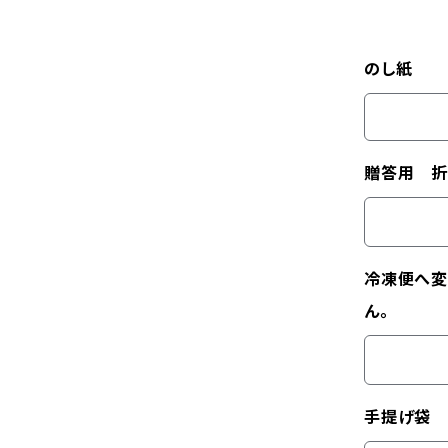
のし紙
贈答用 折
冷凍便へ変
ん。
手提げ袋