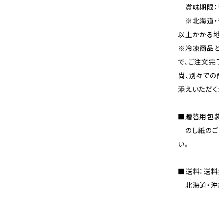
賞味期限：
※北海道・
以上かかる地
※冷凍商品
で、ご注文完
尚、別々で
添えいただく
■贈答用包装
のし紙のご指
い。
■送料：送料
北海道・沖縄