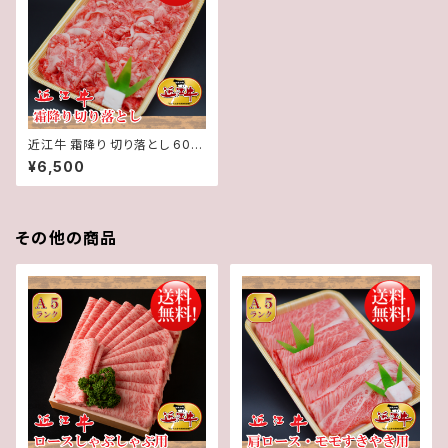
近江牛 霜降り 切り落とし 600
g【 冷蔵 】 A５ 「 認定 」近江牛
¥6,500
★ 送料無料 ★※一部地域を除
く
その他の商品