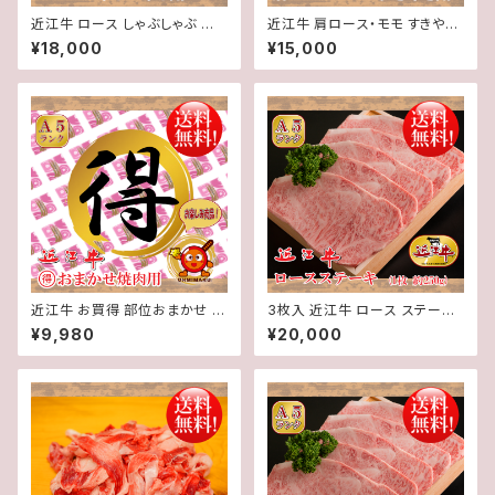
近江牛 ロース しゃぶしゃぶ 用
近江牛 肩ロース・モモ すきやき
（3～4人前）600g【 冷蔵 】 A５
用（3～4人前）600g【 冷蔵 】 A
¥18,000
¥15,000
「 認定 」近江牛☆選べるしゃぶ
５ 「 認定 」近江牛☆すきやきの
しゃぶのタレ付き☆★ 送料無料
わりした付き☆★ 送料無料 ★
★※一部地域を除く
※一部地域を除く
近江牛 お買得 部位おまかせ 焼
3枚入 近江牛 ロース ステーキ
肉 用（3～4人前）700g【 冷蔵
(1枚約250g) 3枚 計約750g【
¥9,980
¥20,000
】 A５ 「 認定 」近江牛☆ 焼肉の
冷蔵 】 A５ 「 認定 」近江牛 ★
タレ 凛 付き☆★ 送料無料 ★※
送料無料 ★※一部地域を除く
一部地域を除く