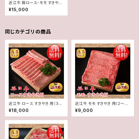
近江牛 肩ロース・モモ すきやき
用（3～4人前）600g【 冷蔵 】 A
¥15,000
５ 「 認定 」近江牛☆すきやきの
わりした付き☆★ 送料無料 ★
※一部地域を除く
同じカテゴリの商品
近江牛 ロース すきやき 用（3～
近江牛 モモ すきやき 用（2～3
4人前）600g【 冷蔵 】 A５ 「 認
人前）500g【 冷蔵 】 A５ 「 認定
¥18,000
¥9,000
定 」近江牛☆すきやきのわりし
」近江牛☆すきやきのわりした付
た付き☆★ 送料無料 ★※一部
き☆★ 送料無料 ★※一部地域
地域を除く
を除く