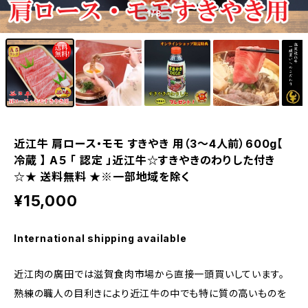
1
/8
近江牛 肩ロース・モモ すきやき 用（3～4人前）600g【
冷蔵 】 A５ 「 認定 」近江牛☆すきやきのわりした付き
☆★ 送料無料 ★※一部地域を除く
¥15,000
International shipping available
近江肉の廣田では滋賀食肉市場から直接一頭買いしています。
熟練の職人の目利きにより近江牛の中でも特に質の高いものを