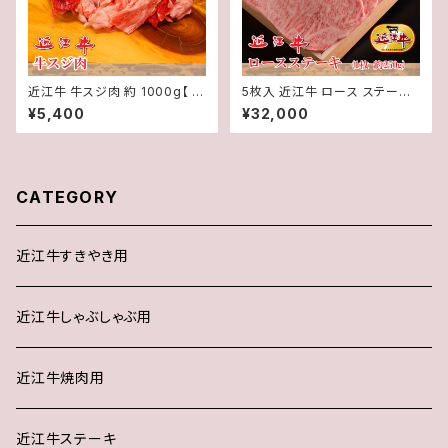
近江牛 牛スジ肉 約 1000g【 冷
5枚入 近江牛 ロース ステーキ
蔵 】 「 認定 」近江牛 和牛 すじ
(1枚約250g) 5枚 計約1250g【
¥5,400
¥32,000
肉★ 送料無料 ★※一部地域を
冷蔵 】 A５ 「 認定 」近江牛 ★
除く
送料無料 ★※一部地域を除く
CATEGORY
近江牛すきやき用
近江牛しゃぶしゃぶ用
近江牛焼肉用
近江牛ステーキ