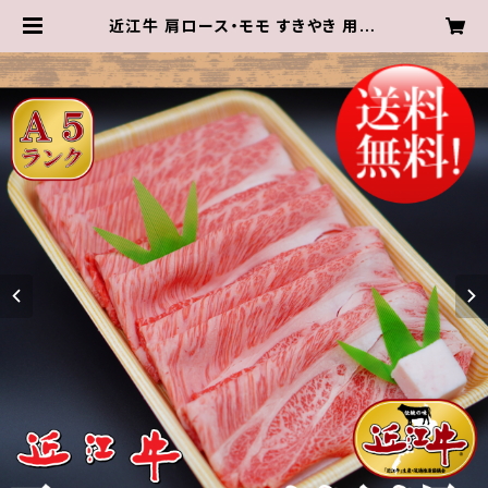
近江牛 肩ロース・モモ すきやき 用（3
～4人前）600g【 冷蔵 】 A５ 「 認定
」近江牛☆すきやきのわりした付き☆
★ 送料無料 ★※一部地域を除く | 近
江肉の廣田オンラインショップ