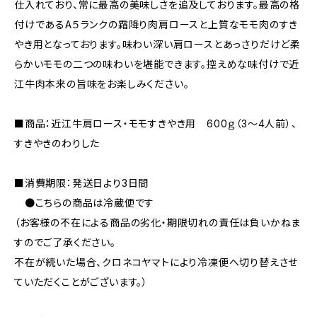
仕入れており、常に最高の美味しさを追及しております。最高の格
付けであるA５ランクの霜降り肉肩ロースと上質なモモ肉のすき
やき用となっております。味わい深い肩ロースとあっさりだけど柔
らかいモモの二つの味わいを堪能できます。控えめな味付けで近
江牛肉本来の旨味をお楽しみください。
■商品：近江牛肩ロース・モモすきやき用 600ｇ（3～4人前）、
すきやきのわりした
■消費期限：発送日より3日間
●こちらの商品は冷蔵便です
（お客様の不在による商品の劣化・期限切れの責任は負いかねま
すのでご了承ください。
不在が続いた場合、クロネコヤマトにより冷凍便へ切り替えさせ
ていただくことがございます。）