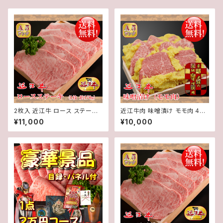
2枚入 近江牛 ロース ステーキ
近江牛肉 味噌漬け モモ肉 400
(1枚約170g) 2枚 計約340g【
g入り【 冷蔵 】 A５ 「 認定 」近江
¥11,000
¥10,000
冷蔵 】 A５ 「 認定 」近江牛 ★
牛★ 送料無料 ★※一部地域を
送料無料 ★※一部地域を除く
除く