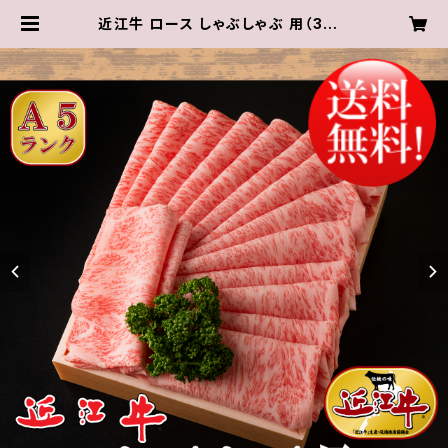
近江牛 ロース しゃぶしゃぶ 用（3～4
人前）600g【 冷蔵 】 A５ 「 認定 」近
江牛☆選べるしゃぶしゃぶのタレ付き
☆★ 送料無料 ★※一部地域を除く |
近江肉の廣田オンラインショップ