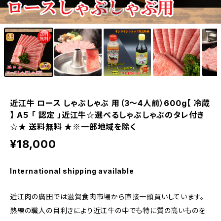
1
/9
近江牛 ロース しゃぶしゃぶ 用（3～4人前）600g【 冷蔵
】 A５ 「 認定 」近江牛☆選べるしゃぶしゃぶのタレ付き
☆★ 送料無料 ★※一部地域を除く
¥18,000
International shipping available
近江肉の廣田では滋賀食肉市場から直接一頭買いしています。
熟練の職人の目利きにより近江牛の中でも特に質の高いものを