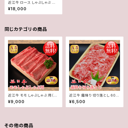
近江牛 ロース しゃぶしゃぶ 用
（3～4人前）600g【 冷蔵 】 A５
¥18,000
「 認定 」近江牛☆選べるしゃぶ
しゃぶのタレ付き☆★ 送料無料
★※一部地域を除く
同じカテゴリの商品
近江牛 モモ しゃぶしゃぶ 用（2
近江牛 霜降り 切り落とし 600
～3人前）500g【 冷蔵 】 A５ 「
g【 冷蔵 】 A５ 「 認定 」近江牛
¥9,000
¥6,500
認定 」近江牛☆選べるしゃぶし
★ 送料無料 ★※一部地域を除
ゃぶのタレ付き☆★ 送料無料
く
★※一部地域を除く
その他の商品