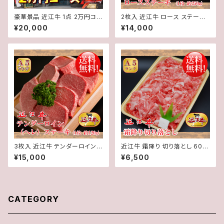
豪華景品 近江牛 1点 2万円コー
2枚入 近江牛 ロース ステーキ
ス 目録・パネル付き ゴルフコン
(1枚約250g) 2枚 計約500g【
¥20,000
¥14,000
ペ 二次会 イベント
冷蔵 】 A５ 「 認定 」近江牛 ★
送料無料 ★※一部地域を除く
3枚入 近江牛 テンダーロイン (
近江牛 霜降り 切り落とし 600
ヘレ ) ステーキ (1枚約120g) 3
g【 冷蔵 】 A５ 「 認定 」近江牛
¥15,000
¥6,500
枚 計約360g【 冷蔵 】 A５ 「 認
★ 送料無料 ★※一部地域を除
定 」近江牛 ★ 送料無料 ★※一
く
部地域を除く
CATEGORY